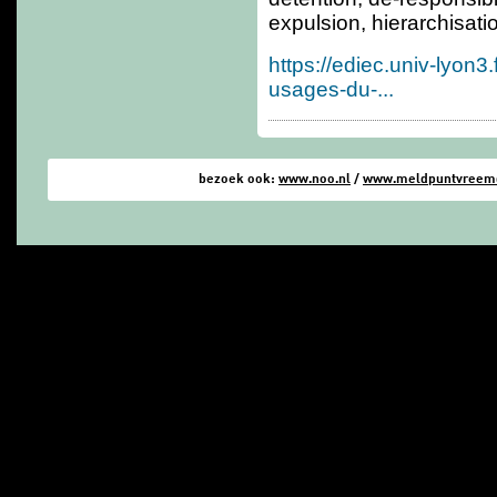
expulsion, hierarchisat
https://ediec.univ-lyon3
usages-du-...
bezoek ook:
www.noo.nl
/
www.meldpuntvreemde