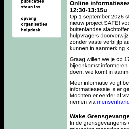
publicaties
Online informatiese
steun los
12:30-13:15u
Op 1 september 2026 st
opvang
nieuw project SAFE! vo
organisaties
buitenlandse slachtoffe
helpdesk
hulpvragers doorverwij
zonder vaste verblijfpl
kunnen in aanmerking 
Graag willen we je op 1
bijeenkomst informeren 
doen, wie komt in aanm
Meer informatie volgt b
informatiesessie is er g
Mochten er eerder al vra
nemen via
mensenhand
Wake Grensgevangen
In de grensgevangenis 