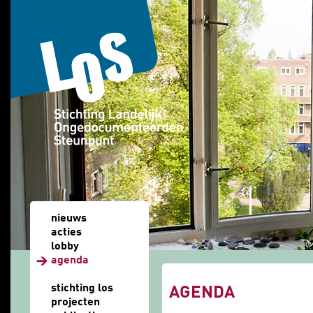
Overslaan en naar de algemene inhoud gaan
nieuws
acties
lobby
agenda
u bent hier
stichting los
AGENDA
projecten