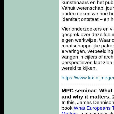
kunstenaars en het pub
Vanuit wetenschap, journ
onderzoeken we hoe beel
identiteit ontstaat – en
Vier onderzoekers en vi
gesprek over dezelfde m
eigen werkwijze. Waar 
maatschappelijke patron
ervaringen, verbeelding e
vangen in cijfers of arc
perspectieven laat zien
wereld te kijken.
https://www.lux-nijmeg
MPC seminar: What 
and why it matters, 
In this, James Dennison
book
What Europeans Th
Matters
, a major new stu