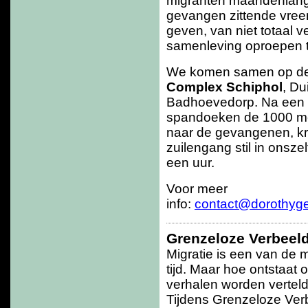
migranten maandenlang
gevangen zittende vre
geven, van niet totaal ve
samenleving oproepen 
We komen samen
op d
Complex Schiphol
, D
Badhoevedorp. Na een 
spandoeken de 1000 me
naar de gevangenen, kr
zuilengang stil in onsze
een uur.
Voor meer
info:
contact@dorothyg
Grenzeloze Verbeel
Migratie is een van de
tijd. Maar hoe ontstaat
verhalen worden verte
Tijdens Grenzeloze Ver