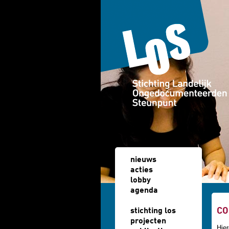
Overslaan en naar de algemene inhoud gaan
nieuws
acties
lobby
agenda
u b
CO
stichting los
projecten
Hier