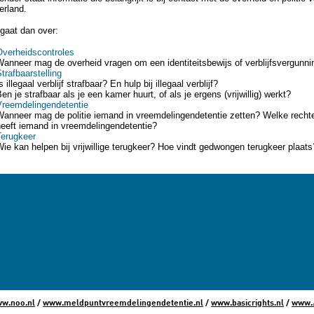
erland.
gaat dan over:
Overheidscontroles
anneer mag de overheid vragen om een identiteitsbewijs of verblijfsvergunni
trafbaarstelling
s illegaal verblijf strafbaar? En hulp bij illegaal verblijf?
en je strafbaar als je een kamer huurt, of als je ergens (vrijwillig) werkt?
Vreemdelingendetentie
Wanneer mag de politie iemand in vreemdelingendetentie zetten? Welke recht
heeft iemand in vreemdelingendetentie?
Terugkeer
ie kan helpen bij vrijwillige terugkeer? Hoe vindt gedwongen terugkeer plaats
w.noo.nl
/
www.meldpuntvreemdelingendetentie.nl
/
www.basicrights.nl
/
www.