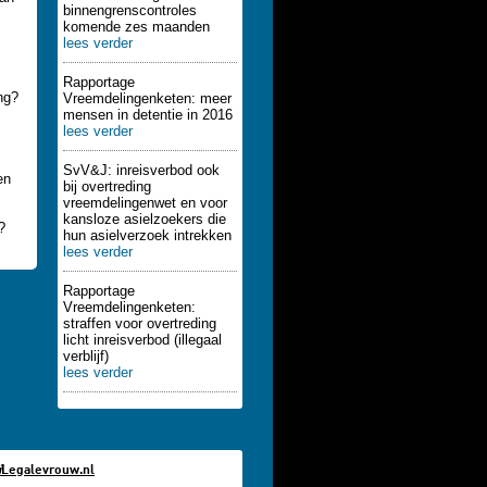
binnengrenscontroles
komende zes maanden
lees verder
Rapportage
ng?
Vreemdelingenketen: meer
mensen in detentie in 2016
lees verder
SvV&J: inreisverbod ook
en
bij overtreding
vreemdelingenwet en voor
kansloze asielzoekers die
?
hun asielverzoek intrekken
lees verder
Rapportage
Vreemdelingenketen:
straffen voor overtreding
licht inreisverbod (illegaal
verblijf)
lees verder
i
Legalevrouw.nl