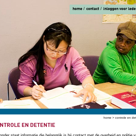
home
contact
inloggen voor lede
home
> controle en de
ent hier
NTROLE EN DETENTIE
onder staat informatie die belangrijk is bij contact met de overheid en politie 