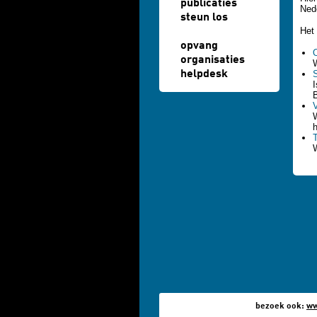
publicaties
Ned
steun los
Het 
opvang
organisaties
W
helpdesk
S
I
B
W
bezoek ook:
ww