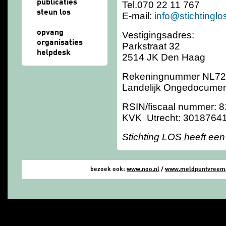
publicaties
Tel.070 22 11 767
steun los
E-mail:
info@stichtinglos
opvang
Vestigingsadres:
organisaties
Parkstraat 32
helpdesk
2514 JK Den Haag
Rekeningnummer NL72 I
Landelijk Ongedocumen
RSIN/fiscaal nummer: 
KVK Utrecht: 3018764
Stichting LOS heeft een
bezoek ook:
www.noo.nl
/
www.meldpuntvreemde