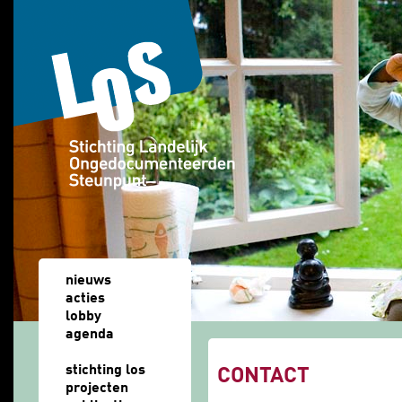
Overslaan en naar de algemene inhoud gaan
nieuws
acties
lobby
agenda
u bent hier
stichting los
CONTACT
projecten