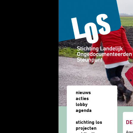
Overslaan en naar de algemene inhoud gaan
nieuws
acties
lobby
agenda
u b
DE
stichting los
projecten
Are