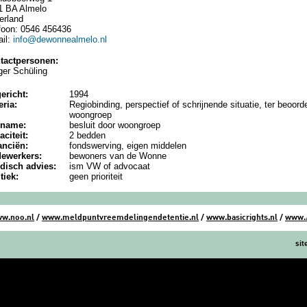
1 BA Almelo
erland
efoon: 0546 456436
ail:
info@dewonnealmelo.nl
tactpersonen:
ger Schüling
ericht:
1994
eria:
Regiobinding, perspectief of schrijnende situatie, ter beoord
woongroep
nname:
besluit door woongroep
aciteit:
2 bedden
anciën:
fondswerving, eigen middelen
ewerkers:
bewoners van de Wonne
idisch advies:
ism VW of advocaat
itiek:
geen prioriteit
w.noo.nl
/
www.meldpuntvreemdelingendetentie.nl
/
www.basicrights.nl
/
www.
si