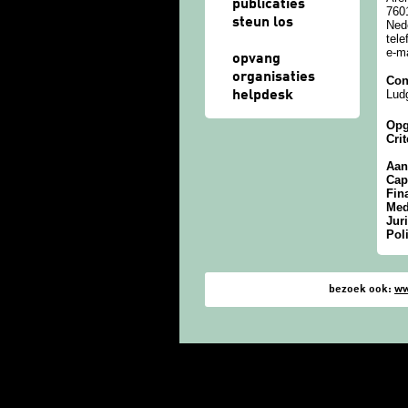
publicaties
760
steun los
Ned
tel
e-m
opvang
organisaties
Con
Lud
helpdesk
Opg
Crit
Aa
Cap
Fin
Med
Jur
Pol
bezoek ook:
ww