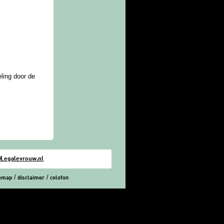
eling door de
i
Legalevrouw.nl
temap
disclaimer
colofon