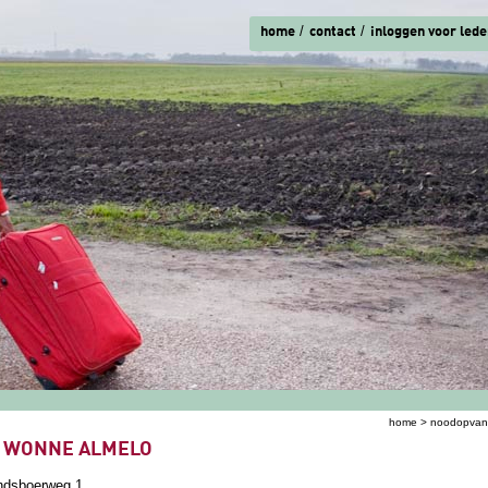
home
contact
inloggen voor lede
home
>
noodopva
ent hier
 WONNE ALMELO
ndsboerweg 1