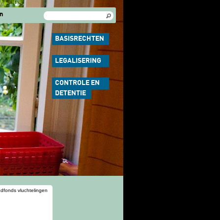
Zoekveld
Zoeken
n
BASISRECHTEN
LEGALISERING
CONTROLE EN
DETENTIE
dfonds vluchtelingen