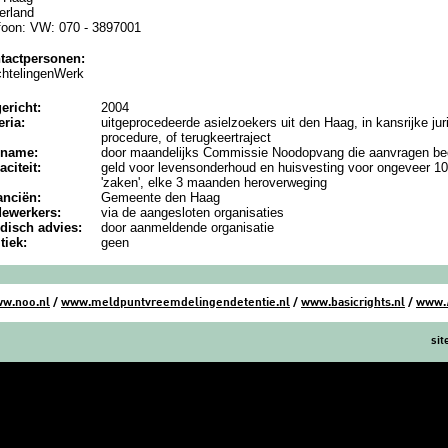
erland
efoon: VW: 070 - 3897001
tactpersonen:
chtelingenWerk
ericht:
2004
eria:
uitgeprocedeerde asielzoekers uit den Haag, in kansrijke jur
procedure, of terugkeertraject
nname:
door maandelijks Commissie Noodopvang die aanvragen be
aciteit:
geld voor levensonderhoud en huisvesting voor ongeveer 1
'zaken', elke 3 maanden heroverweging
anciën:
Gemeente den Haag
ewerkers:
via de aangesloten organisaties
idisch advies:
door aanmeldende organisatie
itiek:
geen
w.noo.nl
/
www.meldpuntvreemdelingendetentie.nl
/
www.basicrights.nl
/
www.
si