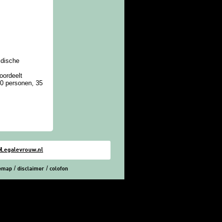
idische
oordeelt
00 personen, 35
i
Legalevrouw.nl
temap
disclaimer
colofon