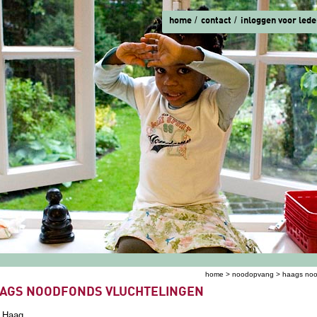
home
contact
inloggen voor lede
home
>
noodopvang
> haags noo
ent hier
AGS NOODFONDS VLUCHTELINGEN
 Haag