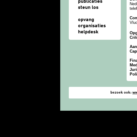
publicaties
Ned
steun los
tel
Con
opvang
Vlu
organisaties
helpdesk
Opg
Crit
Aa
Cap
Fin
Med
Jur
Pol
bezoek ook:
ww