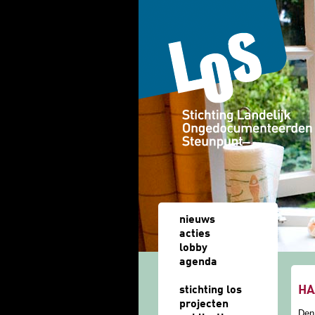
Overslaan en naar de algemene inhoud gaan
nieuws
acties
lobby
agenda
u b
HA
stichting los
projecten
Den