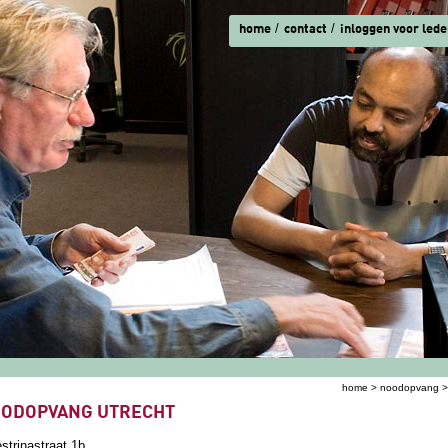
home
contact
inloggen voor lede
home
>
noodopvang
>
ent hier
ODOPVANG UTRECHT
strinastraat 1b