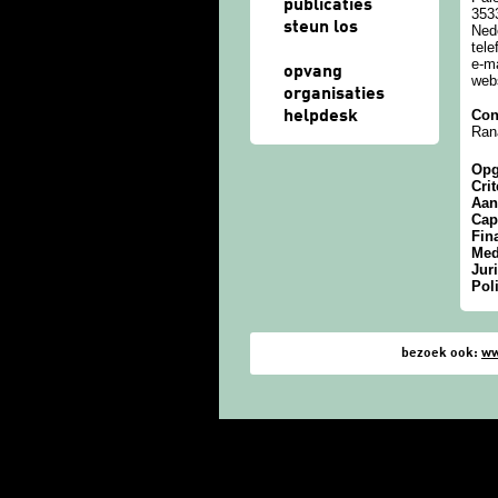
publicaties
353
steun los
Ned
tel
e-m
opvang
web
organisaties
Con
helpdesk
Ran
Opg
Crit
Aa
Cap
Fin
Med
Jur
Pol
bezoek ook:
ww