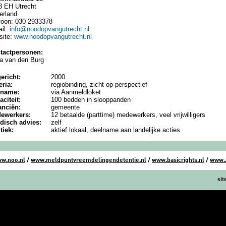
3 EH Utrecht
erland
efoon: 030 2933378
ail:
info@noodopvangutrecht.nl
site:
www.noodopvangutrecht.nl
tactpersonen:
a van den Burg
ericht:
2000
eria:
regiobinding, zicht op perspectief
nname:
via Aanmeldloket
aciteit:
100 bedden in slooppanden
anciën:
gemeente
ewerkers:
12 betaalde (parttime) medewerkers, veel vrijwilligers
idisch advies:
zelf
itiek:
aktief lokaal, deelname aan landelijke acties
w.noo.nl
/
www.meldpuntvreemdelingendetentie.nl
/
www.basicrights.nl
/
www.
si