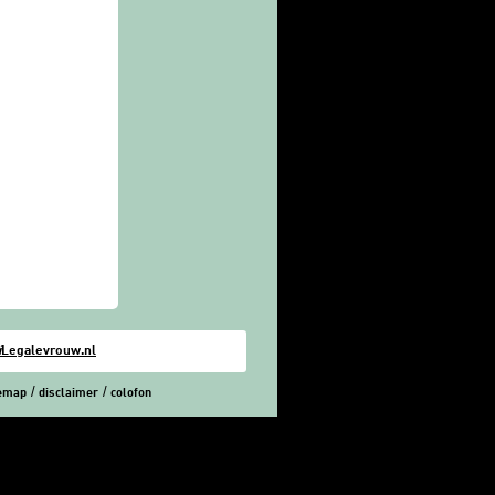
i
Legalevrouw.nl
temap
disclaimer
colofon