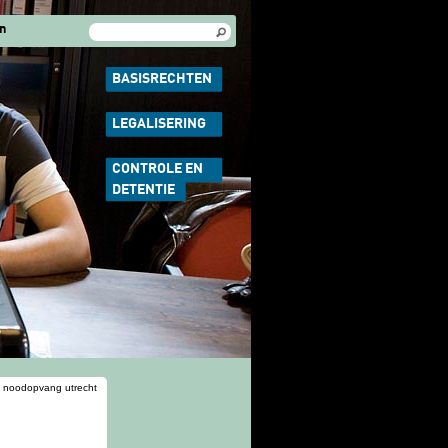
Zoekveld
Zoeken
n
BASISRECHTEN
LEGALISERING
CONTROLE EN
DETENTIE
 noodopvang utrecht