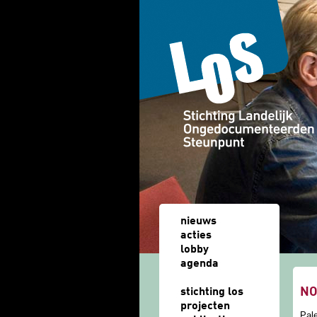
Overslaan en naar de algemene inhoud gaan
nieuws
acties
lobby
agenda
u b
NO
stichting los
projecten
Pale