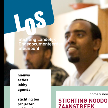
Overslaan en naar de algemene inhoud gaan
nieuws
acties
lobby
agenda
home
>
noo
u bent hier
stichting los
STICHTING NOOD
projecten
ZAANSTREEK