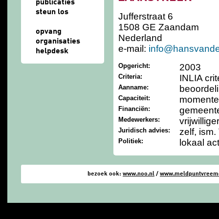
publicaties
steun los
Jufferstraat 6
1508 GE Zaandam
opvang
Nederland
organisaties
e-mail:
info@hansvande
helpdesk
Opgericht:
2003
Criteria:
INLIA crit
Aanname:
beoordel
Capaciteit:
momentee
Financiën:
gemeente
Medewerkers:
vrijwillige
Juridisch advies:
zelf, ism
Politiek:
lokaal act
bezoek ook:
www.noo.nl
/
www.meldpuntvreemde