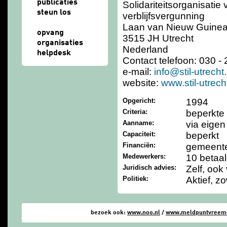
publicaties
Solidariteitsorganisatie
steun los
verblijfsvergunning
Laan van Nieuw Guine
opvang
3515 JH Utrecht
organisaties
Nederland
helpdesk
Contact telefoon: 030 -
e-mail:
info@stil-utrecht.
website:
www.stil-utrecht
Opgericht:
1994
Criteria:
beperkte 
Aanname:
via eigen
Capaciteit:
beperkt
Financiën:
gemeente
Medewerkers:
10 betaal
Juridisch advies:
Zelf, oo
Politiek:
Aktief, zo
bezoek ook:
www.noo.nl
/
www.meldpuntvreemde