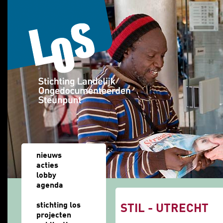
Overslaan en naar de algemene inhoud gaan
nieuws
acties
lobby
agenda
u bent hier
stichting los
STIL - UTRECHT
projecten