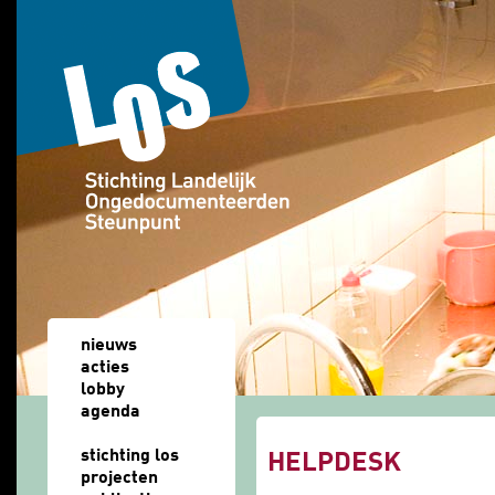
Overslaan en naar de algemene inhoud gaan
nieuws
acties
lobby
agenda
u bent hier
stichting los
HELPDESK
projecten