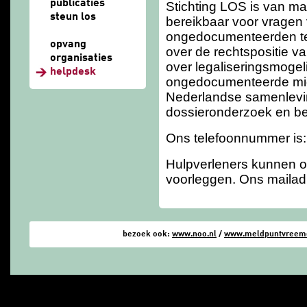
publicaties
Stichting LOS is van m
steun los
bereikbaar voor vragen 
ongedocumenteerden te
opvang
over de rechtspositie v
organisaties
over legaliseringsmogeli
helpdesk
ongedocumenteerde migr
Nederlandse samenlevin
dossieronderzoek en be
Ons telefoonnummer is:
Hulpverleners kunnen o
voorleggen. Ons mailad
bezoek ook:
www.noo.nl
/
www.meldpuntvreemde