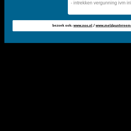
-
intrekken vergunning ivm in
bezoek ook:
www.noo.nl
/
www.meldpuntvreemde