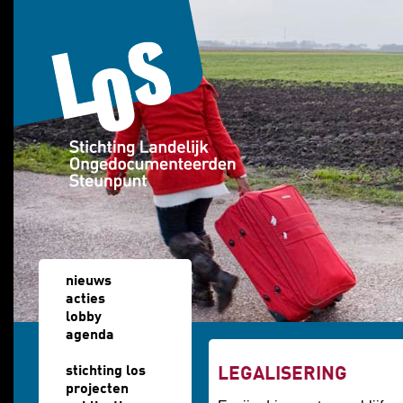
Overslaan en naar de algemene inhoud gaan
nieuws
acties
lobby
agenda
u bent hier
stichting los
LEGALISERING
projecten