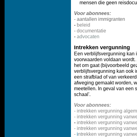
mensen die geen reisdocum
Voor abonnees:
-
aantallen immigranten
-
beleid
-
documentatie
-
advocaten
Intrekken vergunning
Een verblijfsvergunning kan 
voorwaarden voldaan wordt. Z
het om gaat (bijvoorbeeld ge
verblijfsvergunning kan ook 
een strafblad of van verkeerd
afweging gemaakt worden, w
meetellen. In geval van een 
schaal'.
Voor abonnees:
-
intrekken vergunning alge
-
intrekken vergunning vanwe
-
intrekken vergunning vanwege
-
intrekken vergunning vanwe
-
i
ntrekken vergunning vanweg