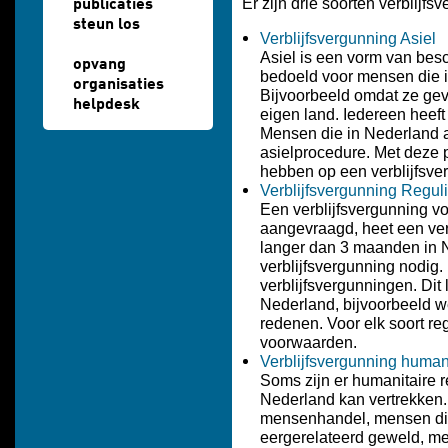
Er zijn drie soorten verblijfs
publicaties
steun los
Verblijfsvergunning Asiel
Asiel is een vorm van besc
opvang
bedoeld voor mensen die
organisaties
Bijvoorbeeld omdat ze gev
helpdesk
eigen land. Iedereen heeft
Mensen die in Nederland 
asielprocedure. Met deze p
hebben op een verblijfsver
Verblijfsvergunning Reguli
Een verblijfsvergunning v
aangevraagd, heet een ver
langer dan 3 maanden in N
verblijfsvergunning nodig.
verblijfsvergunningen. Dit l
Nederland, bijvoorbeeld we
redenen. Voor elk soort re
voorwaarden.
Verblijfsvergunning humani
Soms zijn er humanitaire 
Nederland kan vertrekken. 
mensenhandel, mensen die s
eergerelateerd geweld, m