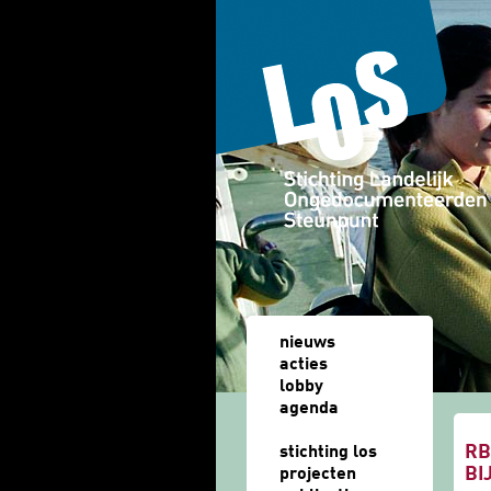
Overslaan en naar de algemene inhoud gaan
nieuws
acties
lobby
agenda
u b
RB
stichting los
BI
projecten