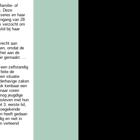
familie- of
g. Deze
eiseres en haar
 ingang van 28
res verzocht om
lid bij haar
srecht aan
lgen, omdat de
 het aan de
ir gemaakt. ...
 een zelfstandig
feite de
en situatie
nderhavige zaken
ook kenbaar een
 naar voren
 nog jeugdige
insleven met hun
 3, eerste lid,
 toegekende
ten heeft gedaan
g en niet in
n verleend