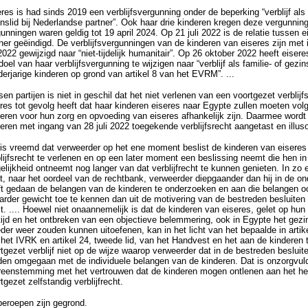
res is had sinds 2019 een verblijfsvergunning onder de beperking “verblijf als 
nslid bij Nederlandse partner”. Ook haar drie kinderen kregen deze vergunnin
unningen waren geldig tot 19 april 2024. Op 21 juli 2022 is de relatie tussen 
ner geëindigd. De verblijfsvergunningen van de kinderen van eiseres zijn met
 2022 gewijzigd naar “niet-tijdelijk humanitair”. Op 26 oktober 2022 heeft eise
doel van haar verblijfsvergunning te wijzigen naar “verblijf als familie- of gezins
erjarige kinderen op grond van artikel 8 van het EVRM”. ...
en partijen is niet in geschil dat het niet verlenen van een voortgezet verblijf
res tot gevolg heeft dat haar kinderen eiseres naar Egypte zullen moeten vo
eren voor hun zorg en opvoeding van eiseres afhankelijk zijn. Daarmee wordt
eren met ingang van 28 juli 2022 toegekende verblijfsrecht aangetast en illuso
is vreemd dat verweerder op het ene moment beslist de kinderen van eiseres
lijfsrecht te verlenen en op een later moment een beslissing neemt die hen in 
lijkheid ontneemt nog langer van dat verblijfrecht te kunnen genieten. In zo e
t, naar het oordeel van de rechtbank, verweerder diepgaander dan hij in de o
ft gedaan de belangen van de kinderen te onderzoeken en aan die belangen 
rder gewicht toe te kennen dan uit de motivering van de bestreden besluiten
. .... Hoewel niet onaannemelijk is dat de kinderen van eiseres, gelet op hun
tijd en het ontbreken van een objectieve belemmering, ook in Egypte het gez
er weer zouden kunnen uitoefenen, kan in het licht van het bepaalde in artikel
het IVRK en artikel 24, tweede lid, van het Handvest en het aan de kinderen
tgezet verblijf niet op de wijze waarop verweerder dat in de bestreden beslui
en omgegaan met de individuele belangen van de kinderen. Dat is onzorgvuldi
reenstemming met het vertrouwen dat de kinderen mogen ontlenen aan het he
tgezet zelfstandig verblijfrecht.
beroepen zijn gegrond.