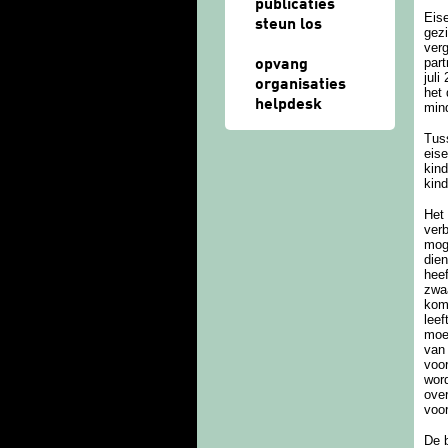
publicaties
Eise
steun los
gezi
verg
part
opvang
juli
organisaties
het 
helpdesk
mind
Tuss
eise
kind
kind
Het 
verb
moge
dien
hee
zwaa
komt
leef
moed
van 
voor
word
ove
voor
De 