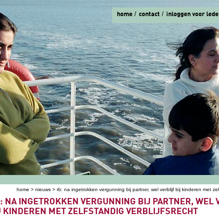
home
contact
inloggen voor lede
home
>
nieuws
> rb: na ingetrokken vergunning bij partner, wel verblijf bij kinderen met zel
ent hier
: NA INGETROKKEN VERGUNNING BIJ PARTNER, WEL 
J KINDEREN MET ZELFSTANDIG VERBLIJFSRECHT