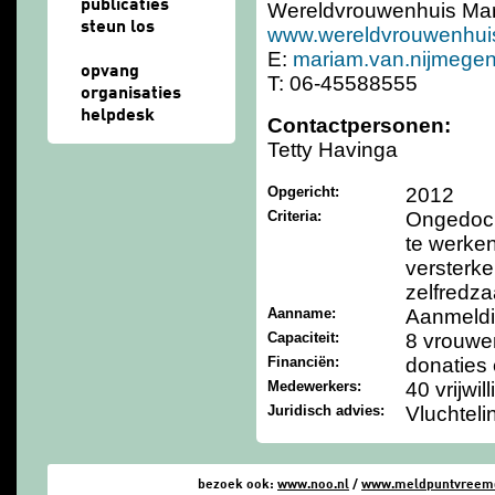
publicaties
Wereldvrouwenhuis Ma
steun los
www.wereldvrouwenhuis
E:
mariam.van.nijmege
opvang
T: 06-45588555
organisaties
helpdesk
Contactpersonen:
Tetty Havinga
Opgericht:
2012
Criteria:
Ongedocu
te werken
versterke
zelfredz
Aanname:
Aanmeldi
Capaciteit:
8 vrouwe
Financiën:
donaties 
Medewerkers:
40 vrijwil
Juridisch advies:
Vluchteli
bezoek ook:
www.noo.nl
/
www.meldpuntvreemde