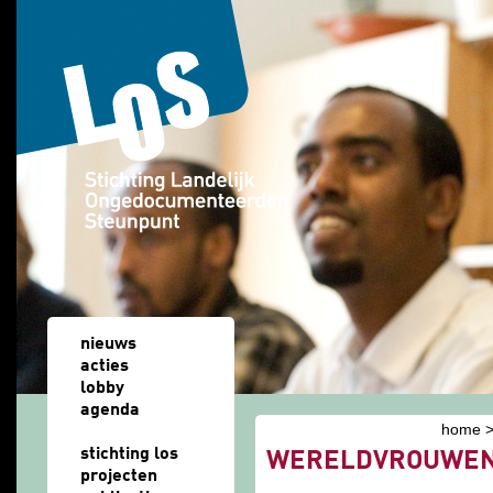
Overslaan en naar de algemene inhoud gaan
nieuws
acties
lobby
agenda
home
u bent hier
stichting los
WERELDVROUWENH
projecten