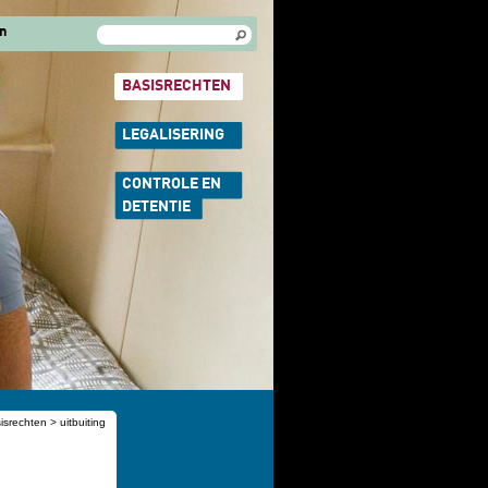
Zoekveld
Zoeken
n
BASISRECHTEN
LEGALISERING
CONTROLE EN
DETENTIE
isrechten
> uitbuiting