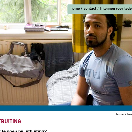
home
contact
inloggen voor lede
home
>
bas
ent hier
TBUITING
 te doen bij uitbuiting?