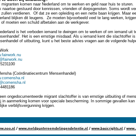
 migranten komen naar Nederland om te werken en geld naar huis te sturen. Z
 naartoe gestuurd door kennissen, vrienden of dorpsgenoten. Soms wordt ver
 zullen verdienen. Of dat ze een opleiding en een nette baan krijgen. Maar e
rland blijken dit leugens. Ze moeten bijvoorbeeld veel te lang werken, krijge
n of moeten een schuld afbetalen aan de werkgever.
ederland is het verboden iemand te dwingen om te werken of om iemand uit te 
senhandel'. Het is een ernstige misdaad. Als u iemand kent die slachtoffer is
enhandel of uitbuiting, kunt u het beste advies vragen aan de volgende hulp
rWork
.fairwork.nu
o@fairwork.nu
 5231100
ensha (Coördinatiecentrum Mensenhandel)
.comensha.nl
o@comensha.nl
 4481186
een ongedocumenteerde migrant slachtoffer is van ernstige uitbuiting of men
zij in aanmerking komen voor speciale bescherming. In sommige gevallen ka
elijke verblijfsvergunning krijgen.
w.noo.nl
/
www.meldpuntvreemdelingendetentie.nl
/
www.basicrights.nl
/
www.