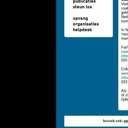
publicaties
Veel
steun los
vaak
geld
Nede
opvang
loo
organisaties
helpdesk
In N
'men
mens
Fai
www
inf
020
CoM
www
inf
033
Als 
of 
tijd
bezoek ook:
ww