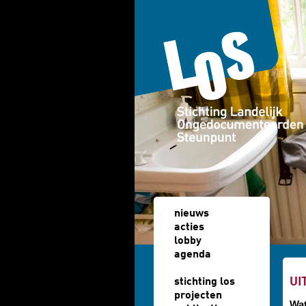
Overslaan en naar de algemene inhoud gaan
nieuws
acties
lobby
agenda
u b
UI
stichting los
projecten
Wat