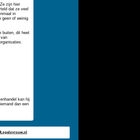
e zijn hier
teld dat ze veel
enmaal in
n geen of weinig
buiten, dit heet
 van
organisaties:
senhandel kan hij
n iemand dan een
i
Legalevrouw.nl