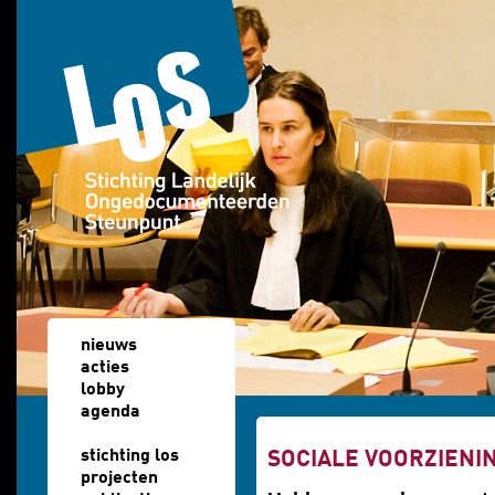
Overslaan en naar de algemene inhoud gaan
nieuws
acties
lobby
agenda
u bent hier
stichting los
SOCIALE VOORZIENI
projecten