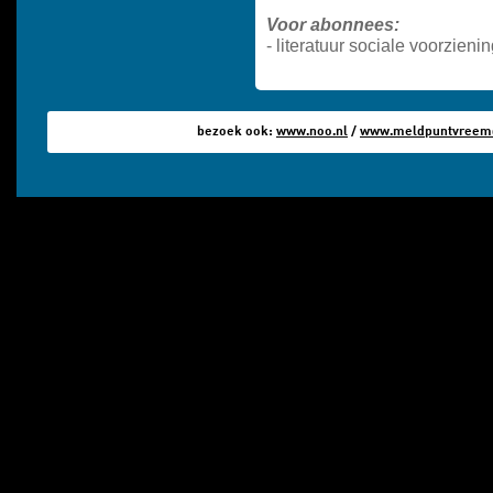
Voor abonnees:
-
literatuur sociale voorzieni
bezoek ook:
www.noo.nl
/
www.meldpuntvreemde