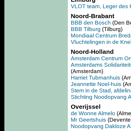
VLOT team, Leger des 
Noord-Brabant
BBB den Bosch
(Den B
BBB Tilburg
(Tilburg)
Mondiaal Centrum Bred
Vluchtelingen in de Kne
Noord-Holland
Amsterdam Centrum O
Amsterdams Solidaritei
(Amsterdam)
Harriet Tubmanhuis
(Am
Jeannette Noel-huis
(A
Stem in de Stad, afdeli
Stichting Noodopvang A
Overijssel
de Wonne Almelo
(Alme
Mr Geertshuis
(Devente
Noodopvang Dakloze As