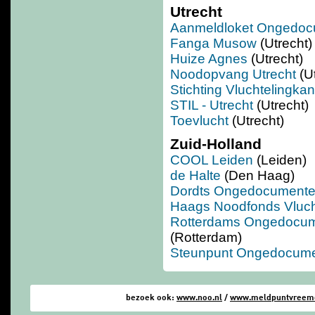
Utrecht
Aanmeldloket Ongedoc
Fanga Musow
(Utrecht)
Huize Agnes
(Utrecht)
Noodopvang Utrecht
(U
Stichting Vluchtelingka
STIL - Utrecht
(Utrecht)
Toevlucht
(Utrecht)
Zuid-Holland
COOL Leiden
(Leiden)
de Halte
(Den Haag)
Dordts Ongedocumente
Haags Noodfonds Vluch
Rotterdams Ongedocume
(Rotterdam)
Steunpunt Ongedocume
bezoek ook:
www.noo.nl
/
www.meldpuntvreemde