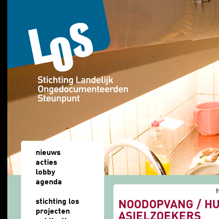
Overslaan en naar de algemene inhoud gaan
nieuws
acties
lobby
agenda
u bent hier
stichting los
NOODOPVANG / H
projecten
ASIELZOEKERS