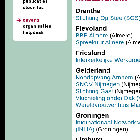
publicaties
steun los
Drenthe
Stichting Op Stee (SOS
opvang
organisaties
Flevoland
helpdesk
BBB Almere
(Almere)
Spreekuur Almere
(Alme
Friesland
Interkerkelijke Werkgr
Gelderland
Noodopvang Arnhem
(
SNOV Nijmegen
(Nijme
Stichting Gast
(Nijmege
Vluchteling onder Dak 
Wereldvrouwenhuis Ma
Groningen
Internationaal Netwerk v
(INLIA)
(Groningen)
Limburg