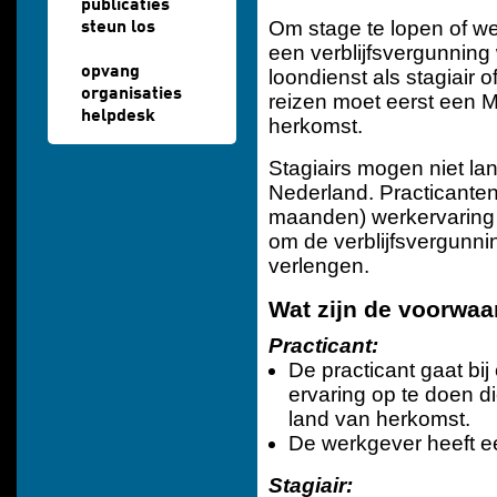
publicaties
Om stage te lopen of we
steun los
een verblijfsvergunnin
opvang
loondienst als stagiair 
organisaties
reizen moet eerst een 
helpdesk
herkomst.
Stagiairs mogen niet la
Nederland. Practicante
maanden) werkervaring o
om de verblijfsvergunning
verlengen.
Wat zijn de voorwa
Practicant:
De practicant gaat bi
ervaring op te doen d
land van herkomst.
De werkgever heeft e
Stagiair: