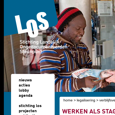
Overslaan en naar de algemene inhoud gaan
nieuws
acties
lobby
agenda
home
>
legalisering
>
verblijfs
u bent hier
stichting los
WERKEN ALS STAG
projecten