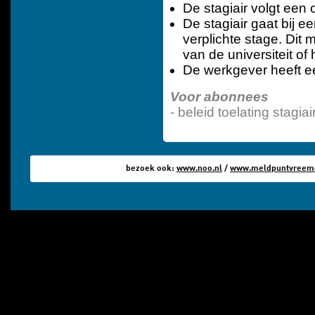
De stagiair volgt een
De stagiair gaat bij 
verplichte stage. Dit
van de universiteit of
De werkgever heeft e
Voor abonnees
- beleid toelating stagiai
bezoek ook:
www.noo.nl
/
www.meldpuntvreemde