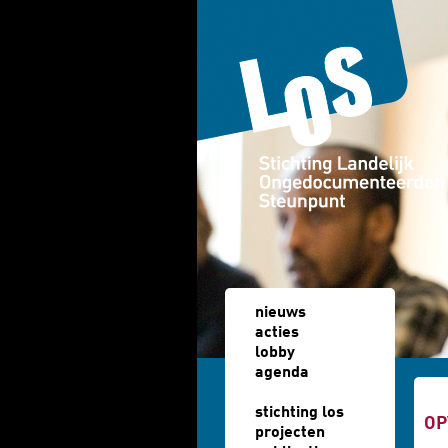
Overslaan en naar de algemene inhoud gaan
nieuws
acties
lobby
agenda
u b
stichting los
OP
projecten