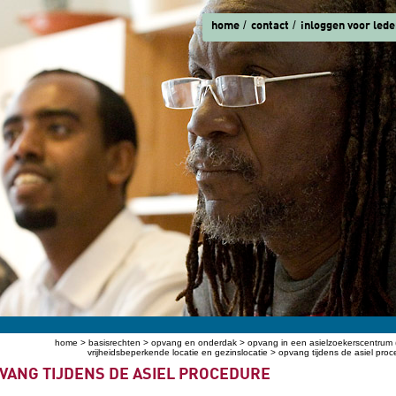
home
contact
inloggen voor lede
home
>
basisrechten
>
opvang en onderdak
>
opvang in een asielzoekerscentrum (
ent hier
vrijheidsbeperkende locatie en gezinslocatie
> opvang tijdens de asiel proc
VANG TIJDENS DE ASIEL PROCEDURE