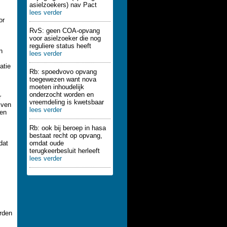
asielzoekers) nav Pact
lees verder
or
RvS: geen COA-opvang
voor asielzoeker die nog
reguliere status heeft
n
lees verder
atie
Rb: spoedvovo opvang
toegewezen want nova
moeten inhoudelijk
onderzocht worden en
r
vreemdeling is kwetsbaar
jven
lees verder
ken
Rb: ook bij beroep in hasa
bestaat recht op opvang,
dat
omdat oude
terugkeerbesluit herleeft
lees verder
rden