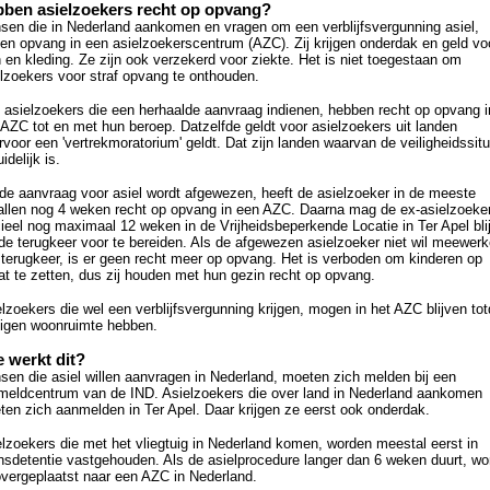
ben asielzoekers recht op opvang?
sen die in Nederland aankomen en vragen om een verblijfsvergunning asiel,
gen opvang in een asielzoekerscentrum (AZC). Zij krijgen onderdak en geld vo
 en kleding. Ze zijn ook verzekerd voor ziekte. Het is niet toegestaan om
lzoekers voor straf opvang te onthouden.
 asielzoekers die een herhaalde aanvraag indienen, hebben recht op opvang i
AZC tot en met hun beroep. Datzelfde geldt voor asielzoekers uit landen
voor een 'vertrekmoratorium' geldt. Dat zijn landen waarvan de veiligheidssitu
idelijk is.
de aanvraag voor asiel wordt afgewezen, heeft de asielzoeker in de meeste
allen nog 4 weken recht op opvang in een AZC. Daarna mag de ex-asielzoeke
cieel nog maximaal 12 weken in de Vrijheidsbeperkende Locatie in Ter Apel bli
e terugkeer voor te bereiden. Als de afgewezen asielzoeker niet wil meewer
terugkeer, is er geen recht meer op opvang. Het is verboden om kinderen op
at te zetten, dus zij houden met hun gezin recht op opvang.
lzoekers die wel een verblijfsvergunning krijgen, mogen in het AZC blijven tot
eigen woonruimte hebben.
 werkt dit?
en die asiel willen aanvragen in Nederland, moeten zich melden bij een
meldcentrum van de IND. Asielzoekers die over land in Nederland aankomen
en zich aanmelden in Ter Apel. Daar krijgen ze eerst ook onderdak.
lzoekers die met het vliegtuig in Nederland komen, worden meestal eerst in
nsdetentie vastgehouden. Als de asielprocedure langer dan 6 weken duurt, wo
overgeplaatst naar een AZC in Nederland.