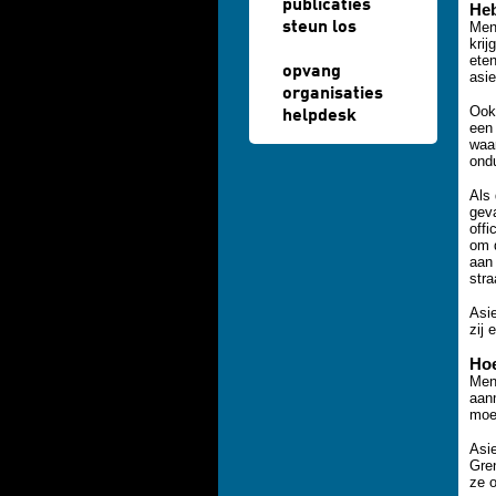
publicaties
Heb
steun los
Men
krij
eten
opvang
asie
organisaties
Ook
helpdesk
een 
waar
ondu
Als 
gev
offi
om d
aan 
stra
Asie
zij 
Hoe
Mens
aan
moet
Asie
Gre
ze 