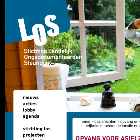
Overslaan en naar de algemene inhoud gaan
nieuws
acties
lobby
agenda
home
>
basisrechten
>
opvang en 
u bent hier
vrijheidsbeperkende locatie en 
stichting los
projecten
OPVANG VOOR ASIEL