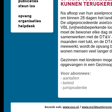
publicaties
KUNNEN TERUGKER
steun los
Na afloop van hun asielproce
opvang
om binnen 28 dagen het land te
organisaties
De uitgeprocedeerde asielzo
helpdesk
VBL (vrijheidsbeperkende loc
moet de bewoner elke dag st
samenwerken met de DT&V aa
maanden niet lukt, en de DT&
meewerkt, wordt de opvang b
wonen mensen veel langer d
Gezinnen met kinderen mogen
opgevangen in een Gezinsop
Voor abonnees:
-
aantallen
-
beleid
-
jurisprudentie
bezoek ook:
www.noo.nl
/
www.meldpuntvreemde